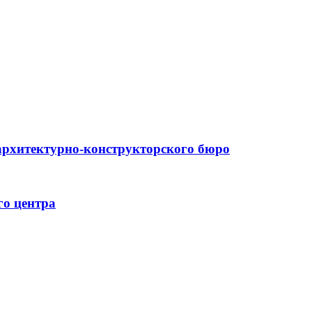
архитектурно-конструкторского бюро
го центра