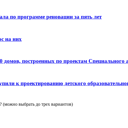
ала по программе реновации за пять лет
с на них
0 домов, построенных по проектам Специального 
пили к проектированию детского образовательно
 (можно выбрать до трех вариантов)