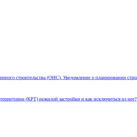
енного строительства (ОНС). Уведомление о планировании стро
территории (КРТ) нежилой застройки и как исключиться из нее?