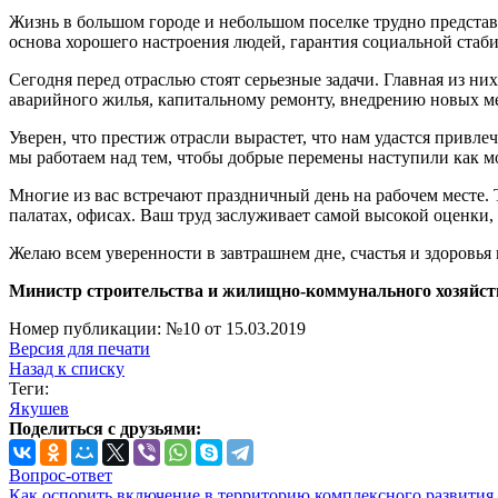
Жизнь в боль­шом городе и небольшом по­селке трудно предст
основа хорошего настроения людей, гарантия социальной стаб
Сегодня перед отраслью стоят се­рьезные задачи. Главная из н
аварийного жилья, капитально­му ремонту, внедрению новых 
Уверен, что престиж отрасли вырас­тет, что нам удастся прив
мы работаем над тем, чтобы до­брые перемены наступили как м
Многие из вас встречают празднич­ный день на рабочем месте.
палатах, офисах. Ваш труд за­служивает самой высокой оценки, с
Желаю всем уверенности в завтраш­нем дне, счастья и здоровья 
Министр строительства и жилищно-коммунального хозяйст
Номер публикации: №10 от 15.03.2019
Версия для печати
Назад к списку
Теги:
Якушев
Поделиться с друзьями:
Вопрос-ответ
Как оспорить включение в территорию комплексного развития 