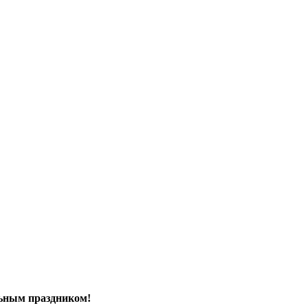
ь­ным праздни­ком!