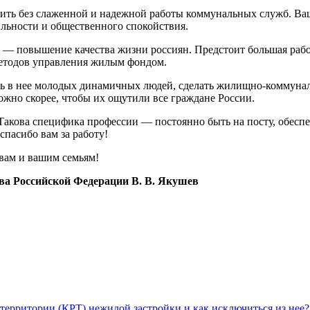
авить без слаженной и надежной работы комму­нальных служб. В
ильности и общественного спокойствия.
их — по­вышение качества жизни россиян. Предстоит большая рабо
методов управления жилым фондом.
лечь в нее мо­лодых динамичных людей, сделать жи­лищно-коммун
ожно скорее, чтобы их ощутили все гражда­не России.
 Такова специфика профессии — постоянно быть на посту, обеспе
па­сибо вам за работу!
вам и ва­шим семьям!
ва Российской Федерации В. В. Якушев
территории (КРТ) нежилой застройки и как исключиться из нее?