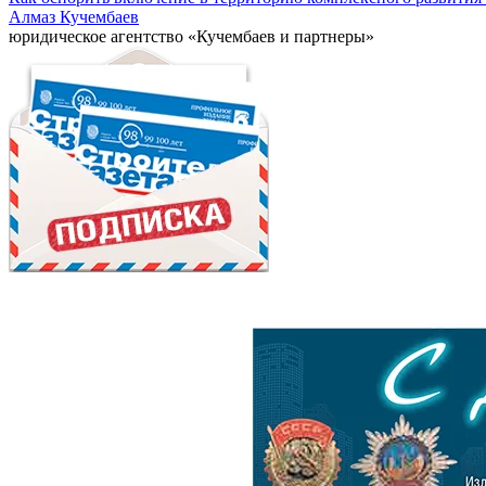
Алмаз Кучембаев
юридическое агентство «Кучембаев и партнеры»