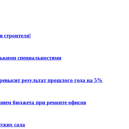
я строителя!
лькими специальностями
превысит результат прошлого года на 5%
ием бюджета при ремонте офисов
тских сада