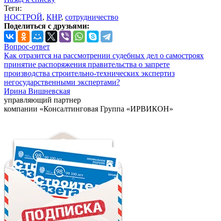
Теги:
НОСТРОЙ
,
КНР
,
сотрудничество
Поделиться с друзьями:
Вопрос-ответ
Как отразится на рассмотрении судебных дел о самостроях
принятие распоряжения правительства о запрете
производства строительно-технических экспертиз
негосударственными экспертами?
Ирина Вишневская
управляющий партнер
компании «Консалтинговая Группа «ИРВИКОН»