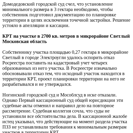
Домодедовский городской суд счел, что установление
минимального размера в 3 гектара необходимо, чтобы
собственник подготовил документацию по планировке
территории в целях исключения точечной застройки. Решение
устояло в апелляции и кассации.
КРТ на участке в 2700 кв. метров в микрорайоне Светлый
Московская область
Собственнику участка площадью 0,27 гектара в микрорайоне
Светлый в городе Электроугли удалось оспорить отказ
Росреестра поставить на кадастровый учет четырех
образованных из него участка. В Росреестре изначально
обосновывали отказ тем, что исходный участок находится в
территории КРТ, проект планировки территории на него не
разрабатывался и не утверждался.
Ногинский городской суд и Мособлсуд в иске отказали.
Однако Первый кассационный суд общей юрисдикции эти
судебные акты отменил и направил дело на повторное
рассмотрение. Судебная коллегия сочла, что суды не
установили все обстоятельства дела. В кассационной жалобе
истец указывал, что действующие на момент раздела участка
ПЗЗ не устанавливали требования к минимальным размерам
участков в территории КРТ.