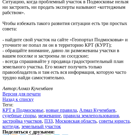
Ситуацию, когда проблемный участок в Подмосковье нельзя
ни застроить, ни продать эксперты называют «коттеджным
рабством».
Чтобы избежать такого развития ситуации есть три простых
совета:
- найдите свой участок на сайте «Геопортал Подмосковья» и
уточните не попал ли он в территорию КРТ (КУРТ);
- обращайте внимание, давно ли размежеваны участки в
вашем поселке и застроены ли соседские;
- всегда спрашивайте у продавца градостроительный план
земельного участка. Его может получить только
правообладатель и там есть вся информация, которую часто
трудно найди самостоятельно.
Автор:
Алмаз Кучембаев
Версия для печати
Назад к списку
Теги:
КРТ в Подмосковье
,
новые правила
,
Алмаз Кучембаев
,
судебные споры
,
межевание
,
правила землепользования
,
застройка участков
,
ПЗЗ
,
Московская область
,
советы юриста
,
коттедж
,
земельный участок
Поделиться с друзьями: