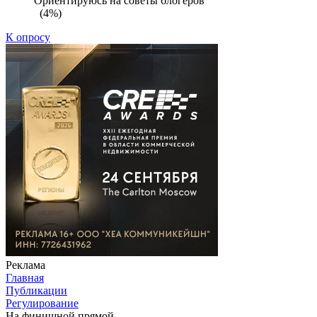
Ориентируюсь на советы блогеров
(4%)
К опросу
Реклама
Главная
Публикации
Регулирование
На финишной прямой