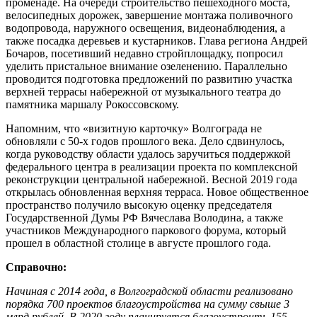
променаде. На очереди строительство пешеходного моста,
велосипедных дорожек, завершение монтажа поливочного
водопровода, наружного освещения, видеонаблюдения, а
также посадка деревьев и кустарников. Глава региона Андрей
Бочаров, посетивший недавно стройплощадку, попросил
уделить пристальное внимание озеленению. Параллельно
проводится подготовка предложений по развитию участка
верхней террасы набережной от музыкального театра до
памятника маршалу Рокоссовскому.
Напомним, что «визитную карточку» Волгограда не
обновляли с 50-х годов прошлого века. Дело сдвинулось,
когда руководству области удалось заручиться поддержкой
федерального центра в реализации проекта по комплексной
реконструкции центральной набережной. Весной 2019 года
открылась обновленная верхняя терраса. Новое общественное
пространство получило высокую оценку председателя
Государственной Думы РФ Вячеслава Володина, а также
участников Международного паркового форума, который
прошел в областной столице в августе прошлого года.
Справочно:
Начиная с 2014 года, в Волгоградской области реализовано
порядка 700 проектов благоустройства на сумму свыше 3
млрд рублей. В 2020 году планируется благоустроить 155