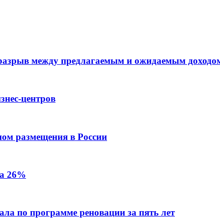
 разрыв между предлагаемым и ожидаемым доходо
знес-центров
пом размещения в России
на 26%
ала по программе реновации за пять лет