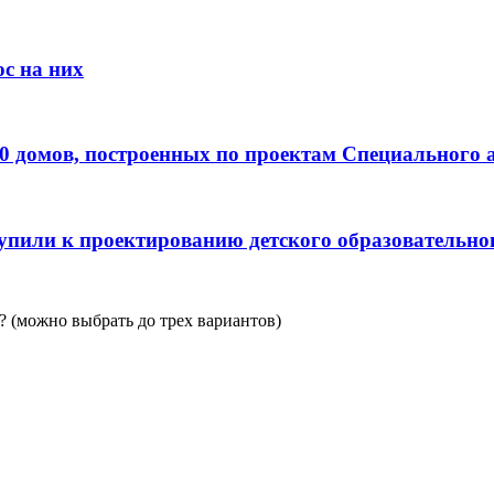
с на них
0 домов, построенных по проектам Специального 
пили к проектированию детского образовательно
 (можно выбрать до трех вариантов)