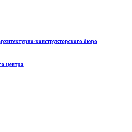
архитектурно-конструкторского бюро
го центра