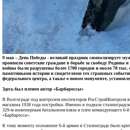
9 мая – День Победы - великий праздник символизирует муж
проявили советские граждане в борьбе за свободу Родины и 
войны были разрушены более 1700 городов и около 70 тыс.
памятниками истории и свидетелями тех страшных событий
федерального центра, а также о новом монументе, установле
Здесь был пленен автор «Барбароссы»
В Волгограде под контролем инспекторов РосСтройКонтроля ве
магазина 1938 года постройки. Именно в подвале сталинградск
329-м инженерным батальоном взяла в плен командующего 6-й
«Барбаросса».
К тому моменту положение 6-й армии в Сталинграде было крит