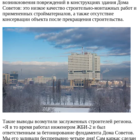
возникновения повреждений в конструкциях здания Дома
Советов: это низкое качество строительно-монтажных работ и
примененных стройматериалов, а также отсутствие
консервации объекта после прекращения строительства.
Такие выводы возмутили заслуженных строителей региона.
«Я в то время работал инженером ЖБИ-2 и был
ответственным за бетонирование фундамента Дома Советов.
Мы его заливали беспрерывно четыре дня! Сам каркас сделан