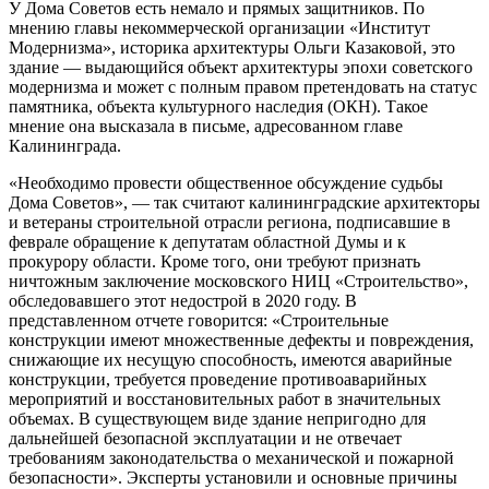
У Дома Советов есть немало и прямых защитников. По
мнению главы некоммерческой организации «Институт
Модернизма», историка архитектуры Ольги Казаковой, это
здание — выдающийся объект архитектуры эпохи советского
модернизма и может с полным правом претендовать на статус
памятника, объекта культурного наследия (ОКН). Такое
мнение она высказала в письме, адресованном главе
Калининграда.
«Необходимо провести общественное обсуждение судьбы
Дома Советов», — так считают калининградские архитекторы
и ветераны строительной отрасли региона, подписавшие в
феврале обращение к депутатам областной Думы и к
прокурору области. Кроме того, они требуют признать
ничтожным заключение московского НИЦ «Строительство»,
обследовавшего этот недострой в 2020 году. В
представленном отчете говорится: «Строительные
конструкции имеют множественные дефекты и повреждения,
снижающие их несущую способность, имеются аварийные
конструкции, требуется проведение противоаварийных
мероприятий и восстановительных работ в значительных
объемах. В существующем виде здание непригодно для
дальнейшей безопасной эксплуатации и не отвечает
требованиям законодательства о механической и пожарной
безопасности». Эксперты установили и основные причины