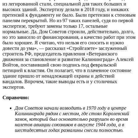
из легированной стали, специальной для таких больших и
высоких зданий. Экспертизу делали в 2018 году, и никаких
претензий к фундаменту не было. Были претензии к стеновым
панелям перекрытий. Но из 97 таких панелей, судя по первой
экспертизе, требуют замены только 17, остальные
нормальные. Да, Дом Советов строили, действительно, долго,
но это зависело от финансирования, а качество работ при этом
было хорошее. Я считаю, что нельзя его сносить и нужно
довести до ума», — рассказал «Стройгазете» заслуженный
строитель РФ, председатель правления «Ветеранского
движения за становление и развитие Калининграда» Алексей
Войтов, поставивший свою подпись под февральской
петицией к властям. Он полагает, что в плачевное состояние
здание пришло от ненадлежащей охраны и действий
вандалов. Впрочем, такие выводы есть и у столичных
экспертов.
Справочно:
Дом Советов начали возводить в 1970 году в центре
Калининграда рядом с местом, где стоял Королевский
замок, который был основательно разрушен во время
налетов авиации союзников в августе 1944 года, а в
шестидесятых годах развалины снесли полностью.