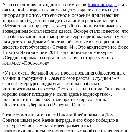
Угроза исчезновения одного из символов
Калининграда
стала
очевидной, когда в начале текущего года появилась еще и
информация о том, что его снос и освоение прилегающей
территории будет производить калининградский холдинг
«Мегаполис и партнеры», который в основном занимается
возведением жилья эконом-класса. Вскоре стало известно, что
разработку концепции застройки территории, включая ту, что
находится под Домом Советов, областные власти решили
заказать петербургской «Студии 44». Это архитектурное бюро
Никиты Явейна еще в 2014 году победило в конкурсе
«Сердце города», а годом позже заняло второе место в
конкурсе «Пост-замок».
«У них очень большой опыт проектирования общественных
зданий и сооружений. Сама по себе работа «Студии 44» в
Санкт-Петербурге подразумевает опыт работы с
историческим контекстом. Это как раз наша тема. Они очень
хорошо знают площадку и были здесь неоднократно», —
пояснил этот выбор местный архитектор, советник
областного губернатора Вячеслав Генне.
Стоит отметить, что ранее Никита Явейн называл Дом
Советов шедевром Калининграда, а его бюро победило в
конкурсе «Пост-замок» с идеей разместить в
реконструированном недострое отель с конференц-центром и