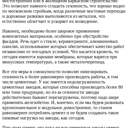
мостостроении или в жилищном каркасном строительстве.
Это позволит намного сгладить сезонность, что хорошо видно
по московским стройкам, когда различные мостовые переходы
и дорожные развязки выполняются из металлов, что
естественно облегчает и ускоряет их возведение.
Наконец, необходимо более широкое применение
композитных материалов, особенно при обустройстве
фасадов. Речь идет о стекле, керамограните, алюминиевых
панелях, использование которых обеспечивает качество работ
независимо от погодных условий. Что касается кровель, то
сегодня имеются хорошие мембраны, которые варятся при
минусовых температурах, а также металлочерепица.
Все эти меры в совокупности позволят нивелировать
сезонность и более равномерно производить работы, в том
числе цементные. У нас имеется недозагруженность
цементных заводов, которые способны производить более 80
млн тонн продукции, но из-за сезонности заводы
действительно бывают перезагружены, поэтому надо шире
применять железобетон. И, конечно, если мы будем развивать
крупнопанельное и модульное домостроение, то станем
равномернее потреблять цемент и не будем создавать такие
пиковые нагрузки на заводы, как сегодня.
При этом отмечу, что пока не все цементные заводы имеют