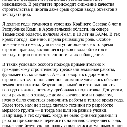
невозможно. В результате происходит снижение качества
строительства и иногда даже срыв сроков ввода объектов в
эксплуатацию.
Я долгие годы трудился в условиях Крайнего Севера: 8 лет в
Республике Коми, в Архангельской области, на севере
Тюменской области, включая Ямал, и 10 лет на БАМе. В тех
краях погода, конечно, играла решающую роль. Особое
значение это имело, учитывая установленные в то время
строгие правила, касавшиеся сроков ввода объектов в
эксплуатацию и ответственности за их соблюдение.
В таких условиях особого подхода применительно к
гражданскому строительству требовали земляные работы,
фундаменты, котлованы. А если говорить о дорожном
строительстве, то повышенное внимание уделялось обсыпке
земляного полотна. Безусловно, зимой все это выполнять
гораздо сложнее, поэтому требовалась подготовка. Допустим,
если речь шла о закладке дома с котлованом и подвалом,
нужно было стараться выполнить работы в теплое время года.
Более того, нам не всегда хватало техники по разработке
мерзлого грунта — и тогда мы шли на разные уловки.
Например, в тех случаях, когда не было финансирования и
работы приходилось переносить на начало следующего года,
накрывали будущую площадку строящегося дома шлаком или