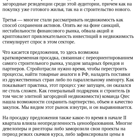
загородные резиденции среди этой аудитории, причем как на
покупку уже готового жилья, так на и строительство нового.
Третья — многие стали рассматривать недвижимость как
способ сохранения активов. Опять же на фоне санкций,
нестабильности финансового рынка, обвала акций и
криптовалют привлекательность инвестиций в недвижимость
стимулирует спрос в этом секторе.
Что касается предложения, то здесь возможна
кратковременная просадка, связанная с переориентированием
самого строительного рынка, уходом западных брендов и
партнеров. Стройотрасли нужно время, чтобы перестроить
процессы, найти товарные аналоги в РФ, наладить поставки
из дружественных стран либо по параллельному импорту. Как
показывает практика, этот процесс уже запущен, он оказался
не столь сложен. Как генеральный подрядчик и строитель (в
том числе элитной загородной недвижимости) команда Qtec
нашла возможности сохранить партнерство, объем и качество
закупок. Мы видим этот рынок изнутри, и он выравнивается.
На просадку предложения также какое-то время в начале II
квартала влияла неопределенность ценообразования. Многие
девелоперы и риелторы либо заморозили свои проекты на
период резких скачков курса, либо зафиксировали цены в