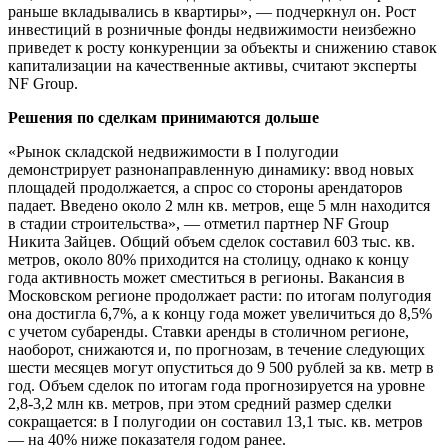
раньше вкладывались в квартиры», — подчеркнул он. Рост
инвестиций в розничные фонды недвижимости неизбежно
приведет к росту конкуренции за объекты и снижению ставок
капитализации на качественные активы, считают эксперты
NF Group.
Решения по сделкам принимаются дольше
«Рынок складской недвижимости в I полугодии
демонстрирует разнонаправленную динамику: ввод новых
площадей продолжается, а спрос со стороны арендаторов
падает. Введено около 2 млн кв. метров, еще 5 млн находится
в стадии строительства», — отметил партнер NF Group
Никита Зайцев. Общий объем сделок составил 603 тыс. кв.
метров, около 80% приходится на столицу, однако к концу
года активность может сместиться в регионы. Вакансия в
Московском регионе продолжает расти: по итогам полугодия
она достигла 6,7%, а к концу года может увеличиться до 8,5%
с учетом субаренды. Ставки аренды в столичном регионе,
наоборот, снижаются и, по прогнозам, в течение следующих
шести месяцев могут опуститься до 9 500 рублей за кв. метр в
год. Объем сделок по итогам года прогнозируется на уровне
2,8-3,2 млн кв. метров, при этом средний размер сделки
сокращается: в I полугодии он составил 13,1 тыс. кв. метров
— на 40% ниже показателя годом ранее.