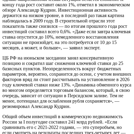
концу года рост составит около 1%, отметил в экономическом
обзоре Александр Кудрин. Инвестиционная активность
держится на низком уровне, в последний раз такая картина
наблюдалась в 2009 году. В строительной отрасли этот
показатель также снизился — по итогам прошлого года рост
инвестиций составил всего 0,6%. «Даже если завтра ключевая
ставка опустится до 10%, немедленного восстановления
ситуации не произойдет, на это потребуется от 10 до 15
месяцев, а может, и больше», — заявил эксперт.
ЦБ РФ на июньском заседании занял консервативную
позицию и сократил шаг снижения ключевой ставки до 25
базисных пунктов. Неопределенность вокруг бюджетных
параметров, вероятно, сохранится до осени, с учетом внешних
факторов вряд ли стоит рассчитывать на установление в 2026
году ключевой ставки ниже 13%. «Динамика обменного курса
во многом определяется торговым балансом, который, в свою
очередь, зависит от ситуации в Персидском заливе. Тем не
менее, потенциал для ослабления рубля сохраняется», —
резюмировал Александр Кудрин.
Общий объем инвестиций в коммерческую недвижимость
России за I полугодие составил 241 млрд рублей. «Если
сравнивать его с 2021-2022 годами, — это суперобъем, но
если смотреть на результаты последних трех-четырех лет —