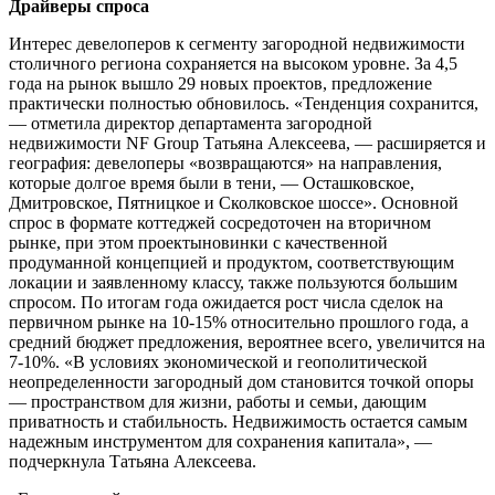
Драйверы спроса
Интерес девелоперов к сегменту загородной недвижимости
столичного региона сохраняется на высоком уровне. За 4,5
года на рынок вышло 29 новых проектов, предложение
практически полностью обновилось. «Тенденция сохранится,
— отметила директор департамента загородной
недвижимости NF Group Татьяна Алексеева, — расширяется и
география: девелоперы «возвращаются» на направления,
которые долгое время были в тени, — Осташковское,
Дмитровское, Пятницкое и Сколковское шоссе». Основной
спрос в формате коттеджей сосредоточен на вторичном
рынке, при этом проектыновинки с качественной
продуманной концепцией и продуктом, соответствующим
локации и заявленному классу, также пользуются большим
спросом. По итогам года ожидается рост числа сделок на
первичном рынке на 10-15% относительно прошлого года, а
средний бюджет предложения, вероятнее всего, увеличится на
7-10%. «В условиях экономической и геополитической
неопределенности загородный дом становится точкой опоры
— пространством для жизни, работы и семьи, дающим
приватность и стабильность. Недвижимость остается самым
надежным инструментом для сохранения капитала», —
подчеркнула Татьяна Алексеева.