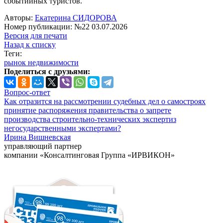
событийных туристов.
Авторы:
Екатерина СИДОРОВА
Номер публикации: №22 03.07.2026
Версия для печати
Назад к списку
Теги:
рынок недвижимости
Поделиться с друзьями:
Вопрос-ответ
Как отразится на рассмотрении судебных дел о самостроях
принятие распоряжения правительства о запрете
производства строительно-технических экспертиз
негосударственными экспертами?
Ирина Вишневская
управляющий партнер
компании «Консалтинговая Группа «ИРВИКОН»