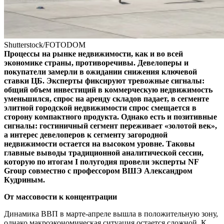
Shutterstock/FOTODOM
Процессы на рынке недвижимости, как и во всей
экономике страны, противоречивы. Девелоперы и
покупатели замерли в ожидании снижения ключевой
ставки ЦБ. Эксперты фиксируют тревожные сигналы:
общий объем инвестиций в коммерческую недвижимость
уменьшился, спрос на аренду складов падает, в сегменте
элитной городской недвижимости спрос смещается в
сторону компактного продукта. Однако есть и позитивные
сигналы: гостиничный сегмент переживает «золотой век»,
а интерес девелоперов к сегменту загородной
недвижимости остается на высоком уровне. Таковы
главные выводы традиционной аналитической сессии,
которую по итогам I полугодия провели эксперты NF
Group совместно с профессором ВШЭ Александром
Кудриным.
От массовости к концентрации
Динамика ВВП в марте-апреле вышла в положительную зону,
однако макроэкономическая ситуация остается сложной. К