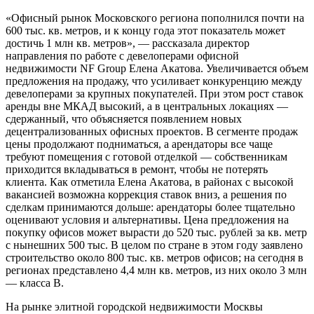
«Офисный рынок Московского региона пополнился почти на
600 тыс. кв. метров, и к концу года этот показатель может
достичь 1 млн кв. метров», — рассказала директор
направления по работе с девелоперами офисной
недвижимости NF Group Елена Акатова. Увеличивается объем
предложения на продажу, что усиливает конкуренцию между
девелоперами за крупных покупателей. При этом рост ставок
аренды вне МКАД высокий, а в центральных локациях —
сдержанный, что объясняется появлением новых
децентрализованных офисных проектов. В сегменте продаж
цены продолжают подниматься, а арендаторы все чаще
требуют помещения с готовой отделкой — собственникам
приходится вкладываться в ремонт, чтобы не потерять
клиента. Как отметила Елена Акатова, в районах с высокой
вакансией возможна коррекция ставок вниз, а решения по
сделкам принимаются дольше: арендаторы более тщательно
оценивают условия и альтернативы. Цена предложения на
покупку офисов может вырасти до 520 тыс. рублей за кв. метр
с нынешних 500 тыс. В целом по стране в этом году заявлено
строительство около 800 тыс. кв. метров офисов; на сегодня в
регионах представлено 4,4 млн кв. метров, из них около 3 млн
— класса В.
На рынке элитной городской недвижимости Москвы