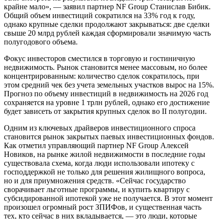
крайне мало», — заявил партнер NF Group Станислав Бибик.
Общий объем инвестиций сократился на 33% год к году,
однако крупные сделки продолжают закрываться: две сделки
свыше 20 млрд рублей каждая сформировали значимую часть
полугодового объема.
Фокус инвесторов сместился в торговую и гостиничную
недвижимость. Рынок становится менее массовым, но более
концентрированным: количество сделок сократилось, при
этом средний чек без учета земельных участков вырос на 15%.
Прогноз по объему инвестиций в недвижимость на 2026 год
сохраняется на уровне 1 трлн рублей, однако его достижение
будет зависеть от закрытия крупных сделок во II полугодии.
Одним из ключевых драйверов инвестиционного спроса
становится рынок закрытых паевых инвестиционных фондов.
Как отметил управляющий партнер NF Group Алексей
Новиков, на рынке жилой недвижимости в последние годы
существовала схема, когда люди использовали ипотеку с
господдержкой не только для решения жилищного вопроса,
но и для приумножения средств. «Сейчас государство
сворачивает льготные программы, и купить квартиру с
субсидированной ипотекой уже не получается. В этот момент
произошел огромный рост ЗПИФов, и существенная часть
тех, кто сейчас в них вкладывается, — это люди, которые