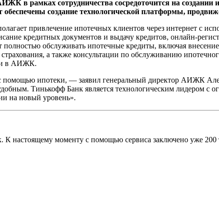
ИЖК в рамках сотрудничества сосредоточится на создании и
 обеспечены создание технологической платформы, продвиже
полагает привлечение ипотечных клиентов через интернет с ис
сание кредитных документов и выдачу кредитов, онлайн-регистр
 полностью обслуживать ипотечные кредиты, включая внесение
 страхования, а также консультации по обслуживанию ипотечно
ли в АИЖК.
 с помощью ипотеки, — заявил генеральный директор АИЖК Ал
 удобным. Тинькофф Банк является технологическим лидером с 
ии на новый уровень».
. К настоящему моменту с помощью сервиса заключено уже 200 