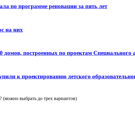
ала по программе реновации за пять лет
с на них
0 домов, построенных по проектам Специального 
пили к проектированию детского образовательно
 (можно выбрать до трех вариантов)