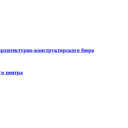
архитектурно-конструкторского бюро
го центра