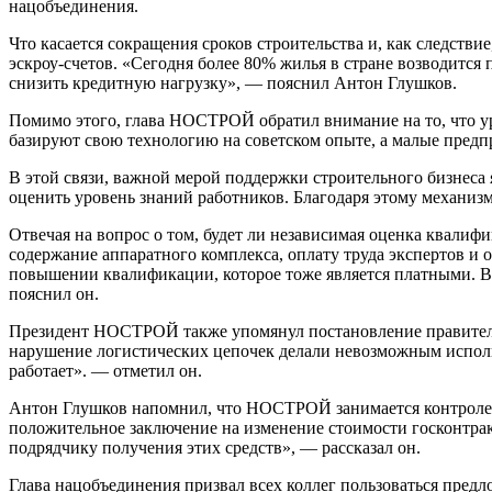
нацобъединения.
Что касается сокращения сроков строительства и, как следстви
эскроу-счетов. «Сегодня более 80% жилья в стране возводится
снизить кредитную нагрузку», — пояснил Антон Глушков.
Помимо этого, глава НОСТРОЙ обратил внимание на то, что у
базируют свою технологию на советском опыте, а малые пред
В этой связи, важной мерой поддержки строительного бизнеса 
оценить уровень знаний работников. Благодаря этому механизм
Отвечая на вопрос о том, будет ли независимая оценка квалиф
содержание аппаратного комплекса, оплату труда экспертов и 
повышении квалификации, которое тоже является платными. Вс
пояснил он.
Президент НОСТРОЙ также упомянул постановление правительс
нарушение логистических цепочек делали невозможным исполне
работает». — отметил он.
Антон Глушков напомнил, что НОСТРОЙ занимается контролем э
положительное заключение на изменение стоимости госконтракт
подрядчику получения этих средств», — рассказал он.
Глава нацобъединения призвал всех коллег пользоваться пред