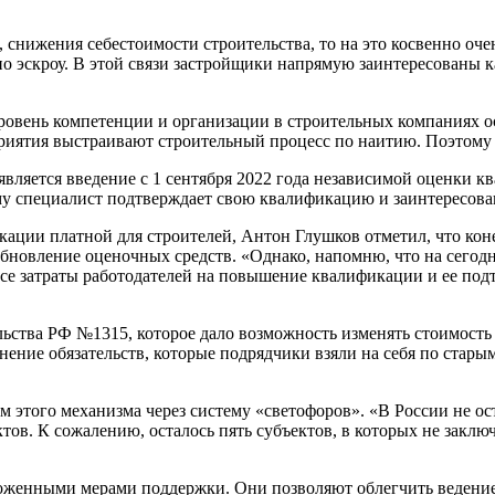
е, снижения себестоимости строительства, то на это косвенно о
 по эскроу. В этой связи застройщики напрямую заинтересованы 
ровень компетенции и организации в строительных компаниях о
приятия выстраивают строительный процесс по наитию. Поэтому
является введение с 1 сентября 2022 года независимой оценки 
у специалист подтверждает свою квалификацию и заинтересован в
икации платной для строителей, Антон Глушков отметил, что кон
обновление оценочных средств. «Однако, напомню, что на сегод
е затраты работодателей на повышение квалификации и ее подт
тва РФ №1315, которое дало возможность изменять стоимость с
ние обязательств, которые подрядчики взяли на себя по старым
того механизма через систему «светофоров». «В России не оста
ов. К сожалению, осталось пять субъектов, в которых не заклю
ложенными мерами поддержки. Они позволяют облегчить ведение 