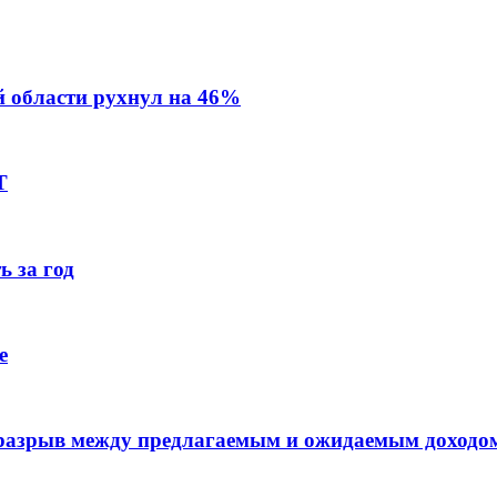
й области рухнул на 46%
Т
ь за год
е
 разрыв между предлагаемым и ожидаемым доходо