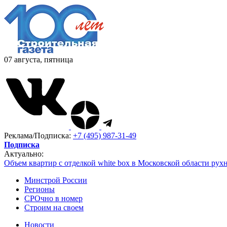
07 августа, пятница
Реклама/Подписка:
+7 (495) 987-31-49
Подписка
Актуально:
Объем квартир с отделкой white box в Московской области рух
Минстрой России
Регионы
СРОчно в номер
Строим на своем
Новости