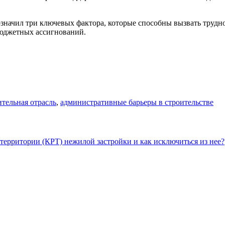
начил три ключевых фактора, которые способны вызвать труднос
бюджетных ассигнований.
ительная отрасль
,
административные барьеры в строительстве
территории (КРТ) нежилой застройки и как исключиться из нее?