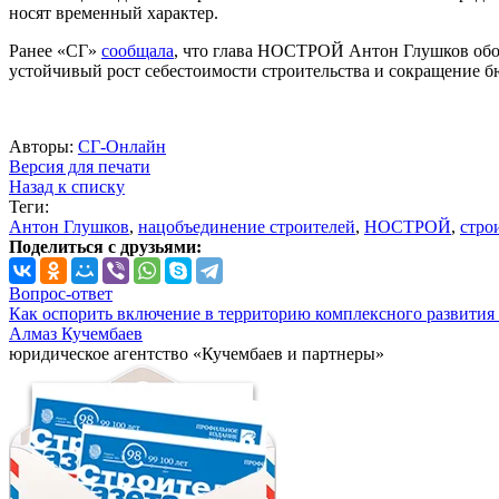
носят временный характер.
Ранее «СГ»
сообщала
, что глава НОСТРОЙ Антон Глушков обоз
устойчивый рост себестоимости строительства и сокращение 
Авторы:
СГ-Онлайн
Версия для печати
Назад к списку
Теги:
Антон Глушков
,
нацобъединение строителей
,
НОСТРОЙ
,
стро
Поделиться с друзьями:
Вопрос-ответ
Как оспорить включение в территорию комплексного развития 
Алмаз Кучембаев
юридическое агентство «Кучембаев и партнеры»