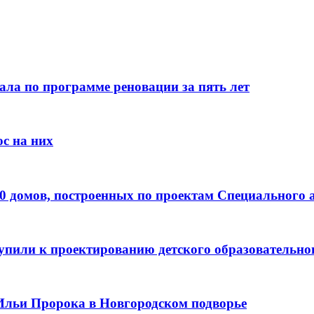
ала по программе реновации за пять лет
с на них
0 домов, построенных по проектам Специального 
пили к проектированию детского образовательно
Ильи Пророка в Новгородском подворье