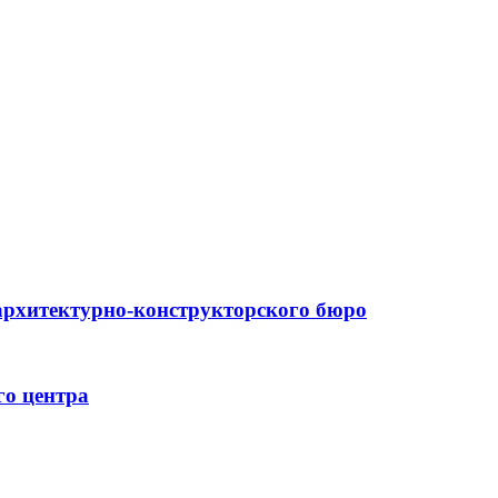
архитектурно-конструкторского бюро
го центра