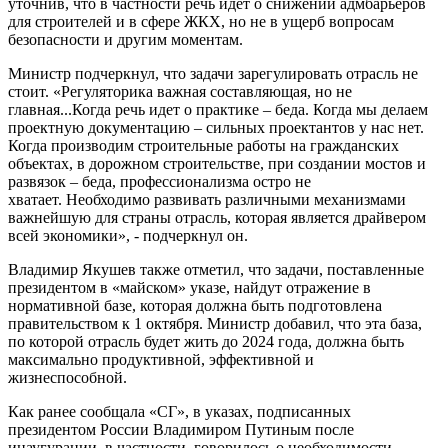
уточнив, что в частности речь идет о снижении адмбарьеров
для строителей и в сфере ЖКХ, но не в ущерб вопросам
безопасности и другим моментам.
Министр подчеркнул, что задачи зарегулировать отрасль не
стоит. «Регуляторика важная составляющая, но не
главная...Когда речь идет о практике – беда. Когда мы делаем
проектную документацию – сильных проектантов у нас нет.
Когда производим строительные работы на гражданских
объектах, в дорожном строительстве, при создании мостов и
развязок – беда, профессионализма остро не
хватает. Необходимо развивать различными механизмами
важнейшую для страны отрасль, которая является драйвером
всей экономики», - подчеркнул он.
Владимир Якушев также отметил, что задачи, поставленные
президентом в «майском» указе, найдут отражение в
нормативной базе, которая должна быть подготовлена
правительством к 1 октября. Министр добавил, что эта база,
по которой отрасль будет жить до 2024 года, должна быть
максимально продуктивной, эффективной и
жизнеспособной.
Как ранее сообщала «СГ», в указах, подписанных
президентом России Владимиром Путиным после
инаугурации, в частности, говорилось о необходимости