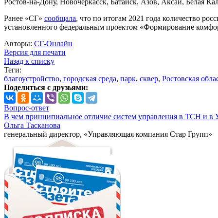
Ростов-на-Дону, Новочеркасск, Батайск, Азов, Аксай, Белая Ка
Ранее «СГ»
сообщала
, что по итогам 2021 года количество рос
установленного федеральным проектом «Формирование комфор
Авторы:
СГ-Онлайн
Версия для печати
Назад к списку
Теги:
благоустройство
,
городская среда
,
парк
,
сквер
,
Ростовская обла
Поделиться с друзьями:
Вопрос-ответ
В чем принципиальное отличие систем управления в ТСН и в 
Ольга Тасканова
генеральный директор, «Управляющая компания Стар Групп»