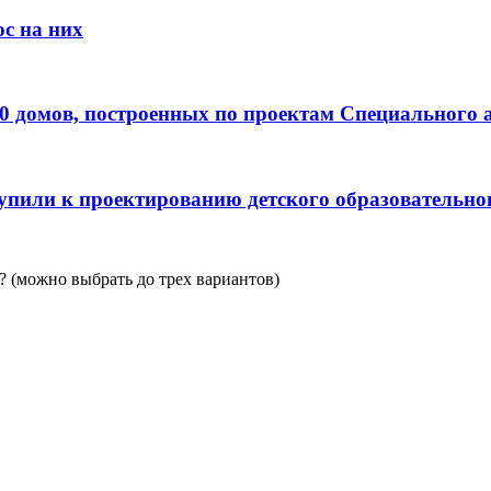
с на них
0 домов, построенных по проектам Специального 
пили к проектированию детского образовательно
 (можно выбрать до трех вариантов)