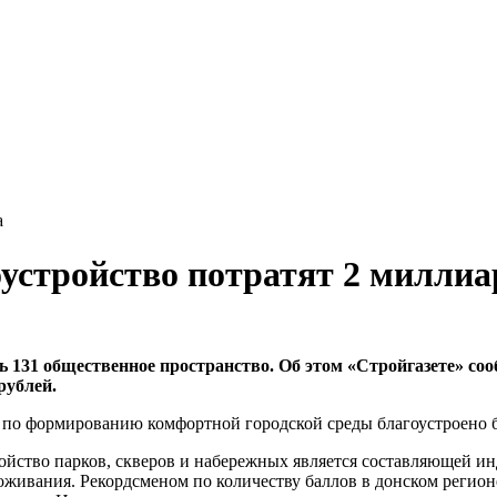
а
оустройство потратят 2 миллиа
ть 131 общественное пространство. Об этом «Стройгазете» со
рублей.
та по формированию комфортной городской среды благоустроено 
йство парков, скверов и набережных является составляющей инд
ивания. Рекордсменом по количеству баллов в донском регионе с