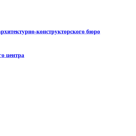
архитектурно-конструкторского бюро
го центра