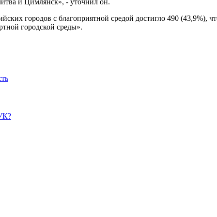
литва и Цимлянск», - уточнил он.
сийских городов с благоприятной средой достигло 490 (43,9%), чт
тной городской среды».
сть
УК?