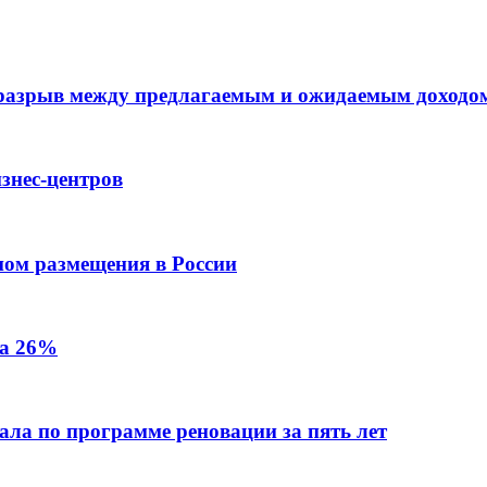
 разрыв между предлагаемым и ожидаемым доходо
знес-центров
пом размещения в России
на 26%
ала по программе реновации за пять лет