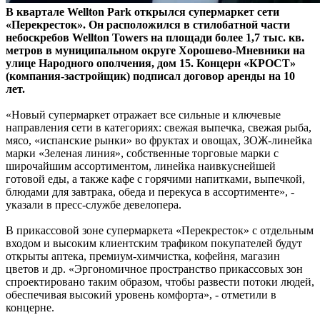
В квартале Wellton Park открылся супермаркет сети
«Перекресток». Он расположился в стилобатной части
небоскребов Wellton Towers на площади более 1,7 тыс. кв.
метров в муниципальном округе Хорошево-Мневники на
улице Народного ополчения, дом 15. Концерн «КРОСТ»
(компания-застройщик) подписал договор аренды на 10
лет.
«Новый супермаркет отражает все сильные и ключевые
направления сети в категориях: свежая выпечка, свежая рыба,
мясо, «испанские рынки» во фруктах и овощах, ЗОЖ-линейка
марки «Зеленая линия», собственные торговые марки с
широчайшим ассортиментом, линейка наивкуснейшей
готовой еды, а также кафе с горячими напитками, выпечкой,
блюдами для завтрака, обеда и перекуса в ассортименте», -
указали в пресс-службе девелопера.
В прикассовой зоне супермаркета «Перекресток» с отдельным
входом и высоким клиентским трафиком покупателей будут
открыты аптека, премиум-химчистка, кофейня, магазин
цветов и др. «Эргономичное пространство прикассовых зон
спроектировано таким образом, чтобы развести потоки людей,
обеспечивая высокий уровень комфорта», - отметили в
концерне.