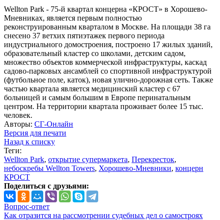
Wellton Park - 75-й квартал концерна «КРОСТ» в Хорошево-
Мневниках, является первым полностью
реконструированным кварталом в Москве. На площади 38 га
снесено 37 ветхих пятиэтажек первого периода
индустриального домостроения, построено 17 жилых зданий,
образовательный кластер со школами, детским садом,
множество объектов коммерческой инфраструктуры, каскад
садово-парковых ансамблей со спортивной инфраструктурой
(футбольное поле, каток), новая улично-дорожная сеть. Также
частью квартала является медицинский кластер с 67
больницей и самым большим в Европе перинатальным
центром. На территории квартала проживает более 15 тыс.
человек.
Авторы:
СГ-Онлайн
Версия для печати
Назад к списку
Теги:
Wellton Park
,
открытие супермаркета
,
Перекресток
,
небоскребы Wellton Towers
,
Хорошево-Мневники
,
концерн
КРОСТ
Поделиться с друзьями:
Вопрос-ответ
Как отразится на рассмотрении судебных дел о самостроях