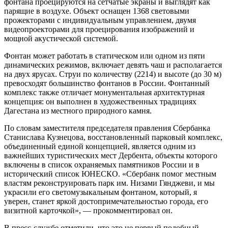
фонтана проецируются на сетчатые экраны и выглядят как
парящие в воздухе. Объект оснащен 1368 световыми
прожекторами с индивидуальным управлением, двумя
видеопроекторами для проецирования изображений и
мощной акустической системой.
Фонтан может работать в статическом или одном из пяти
динамических режимов, включает девять чаш и располагается
на двух ярусах. Струи по количеству (2214) и высоте (до 30 м)
превосходят большинство фонтанов в России. Фонтанный
комплекс также отличает монументальная архитектурная
концепция: он выполнен в художественных традициях
Дагестана из местного природного камня.
По словам заместителя председателя правления Сбербанка
Станислава Кузнецова, восстановленный парковый комплекс,
объединенный единой концепцией, является одним из
важнейших туристических мест Дербента, объекты которого
включены в список охраняемых памятников России и в
исторический список ЮНЕСКО. «Сбербанк помог местным
властям реконструировать парк им. Низами Гянджеви, и мы
украсили его светомузыкальным фонтаном, который, я
уверен, станет яркой достопримечательностью города, его
визитной карточкой», — прокомментировал он.
В пресс-службе отметили, что это не первый подобный