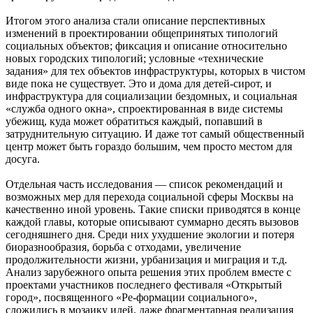
Итогом этого анализа стали описание перспективных
изменений в проектировании общепринятых типологий
социальных объектов; фиксация и описание относительно
новых городских типологий; условные «технические
задания» для тех объектов инфраструктуры, которых в чистом
виде пока не существует. Это и дома для детей-сирот, и
инфраструктура для социализации бездомных, и социальная
«служба одного окна», спроектированная в виде системы
убежищ, куда может обратиться каждый, попавший в
затруднительную ситуацию. И даже тот самый общественный
центр может быть гораздо большим, чем просто местом для
досуга.
Отдельная часть исследования — список рекомендаций и
возможных мер для перехода социальной сферы Москвы на
качественно иной уровень. Такие списки приводятся в конце
каждой главы, которые описывают суммарно десять вызовов
сегодняшнего дня. Среди них ухудшение экологии и потеря
биоразнообразия, борьба с отходами, увеличение
продолжительности жизни, урбанизация и миграция и т.д.
Анализ зарубежного опыта решения этих проблем вместе с
проектами участников последнего фестиваля «Открытый
город», посвященного «Ре-формации социального»,
сложились в мозаику идей, даже фрагментарная реализация