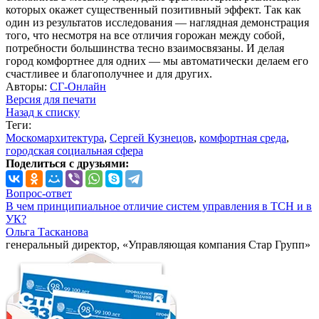
которых окажет существенный позитивный эффект. Так как
один из результатов исследования — наглядная демонстрация
того, что несмотря на все отличия горожан между собой,
потребности большинства тесно взаимосвязаны. И делая
город комфортнее для одних — мы автоматически делаем его
счастливее и благополучнее и для других.
Авторы:
СГ-Онлайн
Версия для печати
Назад к списку
Теги:
Москомархитектура
,
Сергей Кузнецов
,
комфортная среда
,
городская социальная сфера
Поделиться с друзьями:
Вопрос-ответ
В чем принципиальное отличие систем управления в ТСН и в
УК?
Ольга Тасканова
генеральный директор, «Управляющая компания Стар Групп»