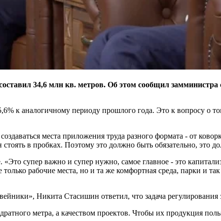
 составил 34,6 млн кв. метров. Об этом сообщил замминист
6% к аналогичному периоду прошлого года. Это к вопросу о том, 
создаваться места приложения труда разного формата - от ково
н стоять в пробках. Поэтому это должно быть обязательно, это до
. «Это супер важно и супер нужно, самое главное - это капитал
 только рабочие места, но и та же комфортная среда, парки и т
ловейники», Никита Стасишин ответил, что задача регулирования
ратного метра, а качеством проектов. Чтобы их продукция поль