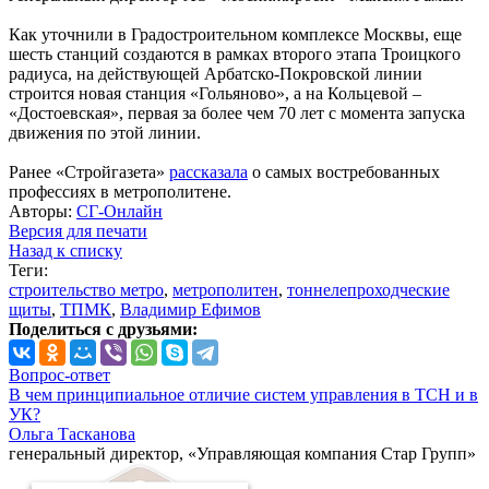
Как уточнили в Градостроительном комплексе Москвы, еще
шесть станций создаются в рамках второго этапа Троицкого
радиуса, на действующей Арбатско-Покровской линии
строится новая станция «Гольяново», а на Кольцевой –
«Достоевская», первая за более чем 70 лет с момента запуска
движения по этой линии.
Ранее «Стройгазета»
рассказала
о самых востребованных
профессиях в метрополитене.
Авторы:
СГ-Онлайн
Версия для печати
Назад к списку
Теги:
строительство метро
,
метрополитен
,
тоннелепроходческие
щиты
,
ТПМК
,
Владимир Ефимов
Поделиться с друзьями:
Вопрос-ответ
В чем принципиальное отличие систем управления в ТСН и в
УК?
Ольга Тасканова
генеральный директор, «Управляющая компания Стар Групп»