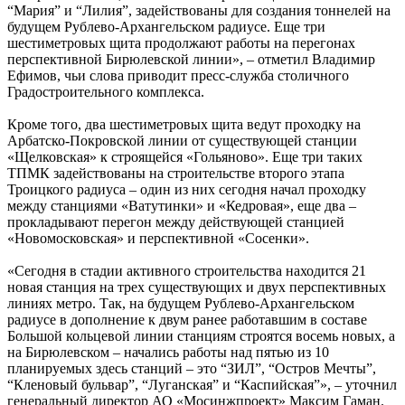
“Мария” и “Лилия”, задействованы для создания тоннелей на
будущем Рублево-Архангельском радиусе. Еще три
шестиметровых щита продолжают работы на перегонах
перспективной Бирюлевской линии», – отметил Владимир
Ефимов, чьи слова приводит пресс-служба столичного
Градостроительного комплекса.
Кроме того, два шестиметровых щита ведут проходку на
Арбатско-Покровской линии от существующей станции
«Щелковская» к строящейся «Гольяново». Еще три таких
ТПМК задействованы на строительстве второго этапа
Троицкого радиуса – один из них сегодня начал проходку
между станциями «Ватутинки» и «Кедровая», еще два –
прокладывают перегон между действующей станцией
«Новомосковская» и перспективной «Сосенки».
«Сегодня в стадии активного строительства находится 21
новая станция на трех существующих и двух перспективных
линиях метро. Так, на будущем Рублево-Архангельском
радиусе в дополнение к двум ранее работавшим в составе
Большой кольцевой линии станциям строятся восемь новых, а
на Бирюлевском – начались работы над пятью из 10
планируемых здесь станций – это “ЗИЛ”, “Остров Мечты”,
“Кленовый бульвар”, “Луганская” и “Каспийская”», – уточнил
генеральный директор АО «Мосинжпроект» Максим Гаман.