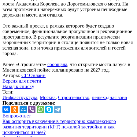
моста Академика Королева до Дорогомиловского моста. На
всем протяжении набережных будут устроены пешеходные
дорожки и места для отдыха.
Это важный проект, в рамках которого будет создано
современное, функциональное прогулочное и рекреационное
пространство. В результате реорганизации практически
заброшенных территорий в столице появится не только новая
зеленая зона, но и точка притяжения для жителей и гостей
города.
Ранее «Стройгазета»
сообщала
, что открытие моста-паруса в
Мневниковской пойме запланировано на 2027 год.
Авторы:
СГ-Онлайн
Версия для печати
Назад к списку
Теги:
Инфраструктура
,
Москва
,
Строительство
,
пешеходная зона
Поделиться с друзьями:
Вопрос-ответ
Как оспорить включение в территорию комплексного
развития территории (КРТ) нежилой застройки и как
исключиться из нее?