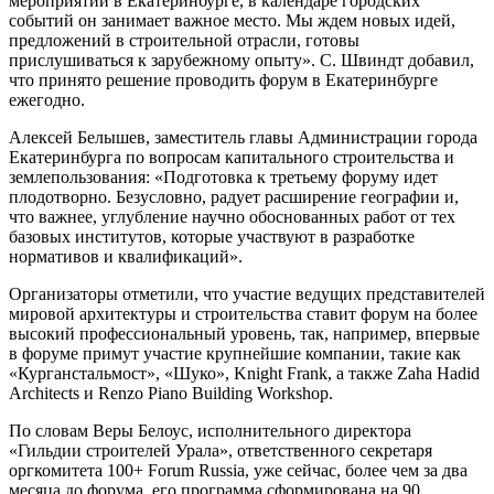
мероприятий в Екатеринбурге, в календаре городских
событий он занимает важное место. Мы ждем новых идей,
предложений в строительной отрасли, готовы
прислушиваться к зарубежному опыту». С. Швиндт добавил,
что принято решение проводить форум в Екатеринбурге
ежегодно.
Алексей Белышев, заместитель главы Администрации города
Екатеринбурга по вопросам капитального строительства и
землепользования: «Подготовка к третьему форуму идет
плодотворно. Безусловно, радует расширение географии и,
что важнее, углубление научно обоснованных работ от тех
базовых институтов, которые участвуют в разработке
нормативов и квалификаций».
Организаторы отметили, что участие ведущих представителей
мировой архитектуры и строительства ставит форум на более
высокий профессиональный уровень, так, например, впервые
в форуме примут участие крупнейшие компании, такие как
«Курганстальмост», «Шуко», Knight Frank, а также Zaha Hadid
Architects и Renzo Piano Building Workshop.
По словам Веры Белоус, исполнительного директора
«Гильдии строителей Урала», ответственного секретаря
оргкомитета 100+ Forum Russia, уже сейчас, более чем за два
месяца до форума, его программа сформирована на 90