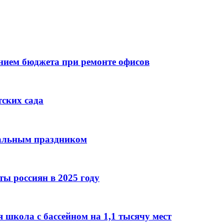
ием бюджета при ремонте офисов
тских сада
нальным праздником
ы россиян в 2025 году
 школа с бассейном на 1,1 тысячу мест