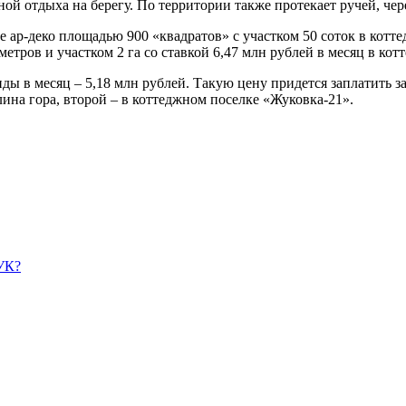
ной отдыха на берегу. По территории также протекает ручей, че
е ар-деко площадью 900 «квадратов» с участком 50 соток в котт
метров и участком 2 га со ставкой 6,47 млн рублей в месяц в кот
ы в месяц – 5,18 млн рублей. Такую цену придется заплатить за
ина гора, второй – в коттеджном поселке «Жуковка-21».
УК?