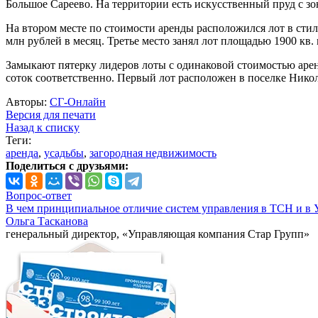
Большое Сареево. На территории есть искусственный пруд с зо
На втором месте по стоимости аренды расположился лот в стил
млн рублей в месяц. Третье место занял лот площадью 1900 кв. 
Замыкают пятерку лидеров лоты с одинаковой стоимостью аренд
соток соответственно. Первый лот расположен в поселке Никол
Авторы:
СГ-Онлайн
Версия для печати
Назад к списку
Теги:
аренда
,
усадьбы
,
загородная недвижимость
Поделиться с друзьями:
Вопрос-ответ
В чем принципиальное отличие систем управления в ТСН и в 
Ольга Тасканова
генеральный директор, «Управляющая компания Стар Групп»