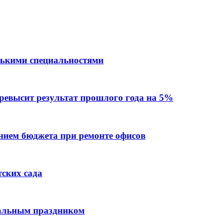
лькими специальностями
превысит результат прошлого года на 5%
ием бюджета при ремонте офисов
тских сада
нальным праздником