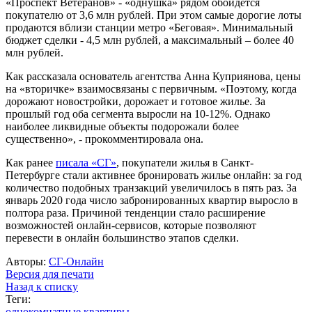
«Проспект Ветеранов» - «однушка» рядом обойдется
покупателю от 3,6 млн рублей. При этом самые дорогие лоты
продаются вблизи станции метро «Беговая». Минимальный
бюджет сделки - 4,5 млн рублей, а максимальный – более 40
млн рублей.
Как рассказала основатель агентства Анна Куприянова, цены
на «вторичке» взаимосвязаны с первичным. «Поэтому, когда
дорожают новостройки, дорожает и готовое жилье. За
прошлый год оба сегмента выросли на 10-12%. Однако
наиболее ликвидные объекты подорожали более
существенно», - прокомментировала она.
Как ранее
писала «СГ»
, покупатели жилья в Санкт-
Петербурге стали активнее бронировать жилье онлайн: за год
количество подобных транзакций увеличилось в пять раз. За
январь 2020 года число забронированных квартир выросло в
полтора раза. Причиной тенденции стало расширение
возможностей онлайн-сервисов, которые позволяют
перевести в онлайн большинство этапов сделки.
Авторы:
СГ-Онлайн
Версия для печати
Назад к списку
Теги:
однокомнатные квартиры