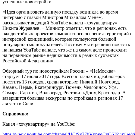
успешные новостройки.
«Идея организовать данную поездку возникла во время
интервью с главой Минстроя Михаилом Менем, –
рассказывает ведущий YouTube канала «хочуквартиру»
Никита Журавлев. – Министр отметил, что в регионах, есть
ряд достойных проектов комплексного освоения территорий с
интересной концепцией, которые пользуются большой
популярностью покупателей. Поэтому мы и решили показать
на нашем YouTube канале, что же на самом деле происходит
на первичном рынке недвижимости в разных субъектах
Российской Федерации».
Обзорный тур по новостройкам России – «НеМосква»
стартует 17 июля 2017 года. Всего в планах видеоблогеров
посетить 13 городов, среди которых: Нижний Новгород,
Казань, Пермь, Екатеринбург, Тюмень, Челябинск, Уфа,
Самара, Саратов, Волгоград, Ростов-на-Дону, Краснодар. А
завершится большая экскурсия по стройкам в регионах 17
августа в Сочи.
Справочно:
Канал «хочуквартиру» на YouTube:
https://www.youtube.com/channel/UCtSv77bVppygCpC6J6yuxlw/vi