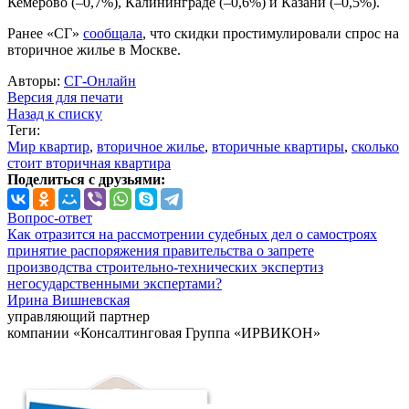
Кемерово (–0,7%), Калининграде (–0,6%) и Казани (–0,5%).
Ранее «СГ»
сообщала
, что скидки простимулировали спрос на
вторичное жилье в Москве.
Авторы:
СГ-Онлайн
Версия для печати
Назад к списку
Теги:
Мир квартир
,
вторичное жилье
,
вторичные квартиры
,
сколько
стоит вторичная квартира
Поделиться с друзьями:
Вопрос-ответ
Как отразится на рассмотрении судебных дел о самостроях
принятие распоряжения правительства о запрете
производства строительно-технических экспертиз
негосударственными экспертами?
Ирина Вишневская
управляющий партнер
компании «Консалтинговая Группа «ИРВИКОН»