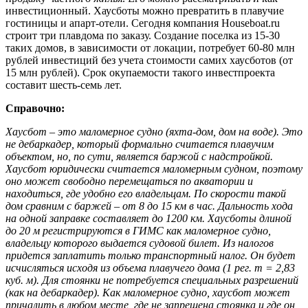
инвестиционный. Хаусботы можно превратить в плавучие
гостиницы и апарт-отели. Сегодня компания Houseboat.ru
строит три плавдома по заказу. Создание поселка из 15-30
таких домов, в зависимости от локации, потребует 60-80 млн
рублей инвестиций без учета стоимости самих хаусботов (от
15 млн рублей). Срок окупаемости такого инвестпроекта
составит шесть-семь лет.
Справочно:
Хаусбот – это маломерное судно (яхта-дом, дом на воде). Это
не дебаркадер, который формально считается плавучим
объектом, но, по сути, является баржой с надстройкой.
Хаусбот юридически считается маломерным судном, поэтому
оно может свободно перемещаться по акватории и
находиться, где удобно его владельцам. По скорости такой
дом сравним с баржей – от 8 до 15 км в час. Дальность хода
на одной заправке составляет до 1200 км. Хаусботы длиной
до 20 м регистрируются в ГИМС как маломерное судно,
владельцу которого выдается судовой билет. Из налогов
придется заплатить только транспортный налог. Он будет
исчисляться исходя из объема плавучего дома (1 рег. т = 2,83
куб. м). Для стоянки не потребуется специальных разрешений
(как на дебаркадер). Как маломерное судно, хаусбот может
причалить в любом месте, где не запрещена стоянка и где он