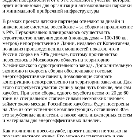
будет использован для организации автомобильной парковки
и минимальной прибрежной инфраструктуры.
В рамках проекта датские партнеры отвечают за дизайн и
инженерные системы, российские – за сборку и продвижение
в РФ. Первоначально планировалось осуществлять
строительство плавучих домов (площадь дома – 100-160 кв.
метров) непосредственно в Дании, недалеко от Копенгагена,
но анализ производственных мощностей показал, что в
России сборка на 70% дешевле, поэтому производство
перенеслось в Московскую область на территорию
Хлебниковского судостроительного завода. Дополнительную
экономию и скорость сборки обеспечивают готовые
энергоэффективные панели, позволяющие собирать
конструкцию непосредственно на территории заказчика. Для
этого потребуется участок суши у воды чуть больше, чем сам
хаусбот. При этом сборка одного хаусбота весом от 20 до 60
тонн на специальном стапеле силами нескольких человек
займет около месяца. Российские хаусботы будут построены
на 70% из отечественных комплектующих, оставшиеся 30% –
это зарубежные двигатели, а также часть инженерных систем
и материалы для энергоэффективных панелей.
Как уточнили в пресс-службе, проект нацелен не только на
продажу частного жилья. Его можно рассматривать и как