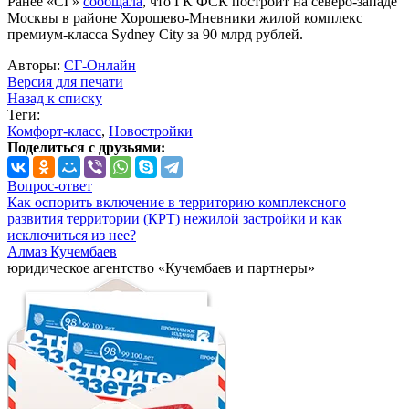
Ранее «СГ»
сообщала
, что ГК ФСК построит на северо-западе
Москвы в районе Хорошево-Мневники жилой комплекс
премиум-класса Sydney City за 90 млрд рублей.
Авторы:
СГ-Онлайн
Версия для печати
Назад к списку
Теги:
Комфорт-класс
,
Новостройки
Поделиться с друзьями:
Вопрос-ответ
Как оспорить включение в территорию комплексного
развития территории (КРТ) нежилой застройки и как
исключиться из нее?
Алмаз Кучембаев
юридическое агентство «Кучембаев и партнеры»