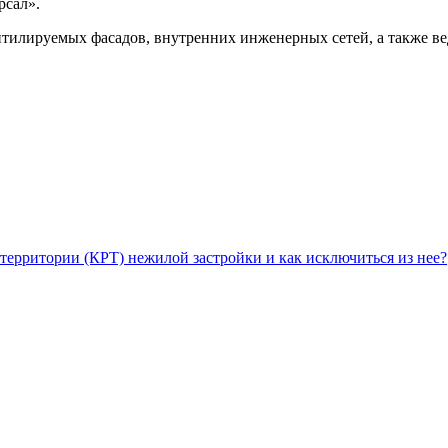
рсал».
нтилируемых фасадов, внутренних инженерных сетей, а также ве
территории (КРТ) нежилой застройки и как исключиться из нее?