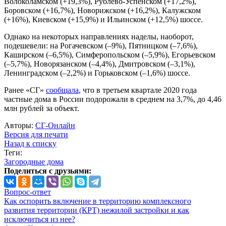
Волоколамском (+19,3%), Рублево-Успенском (+17,2%),
Боровском (+16,7%), Новорижском (+16,2%), Калужском
(+16%), Киевском (+15,9%) и Ильинском (+12,5%) шоссе.
Однако на некоторых направлениях наделы, наоборот,
подешевели: на Рогачевском (–9%), Пятницком (–7,6%),
Каширском (–6,5%), Симферопольском (–5,9%), Егорьевском
(–5,7%), Новорязанском (–4,4%), Дмитровском (–3,1%),
Ленинградском (–2,2%) и Горьковском (–1,6%) шоссе.
Ранее «СГ»
сообщала
, что в третьем квартале 2020 года
частные дома в России подорожали в среднем на 3,7%, до 4,46
млн рублей за объект.
Авторы:
СГ-Онлайн
Версия для печати
Назад к списку
Теги:
Загородные дома
Поделиться с друзьями:
Вопрос-ответ
Как оспорить включение в территорию комплексного
развития территории (КРТ) нежилой застройки и как
исключиться из нее?