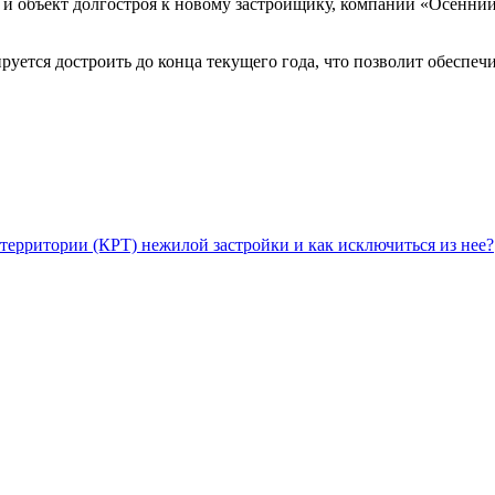
и объект долгостроя к новому застройщику, компании «Осенний 
руется достроить до конца текущего года, что позволит обеспеч
территории (КРТ) нежилой застройки и как исключиться из нее?