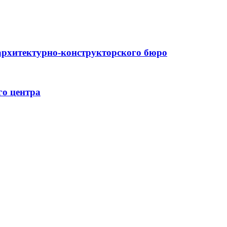
архитектурно-конструкторского бюро
го центра