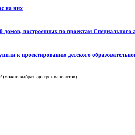
с на них
0 домов, построенных по проектам Специального 
пили к проектированию детского образовательно
 (можно выбрать до трех вариантов)