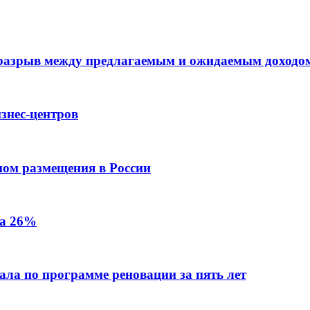
 разрыв между предлагаемым и ожидаемым доходо
знес-центров
пом размещения в России
на 26%
ала по программе реновации за пять лет