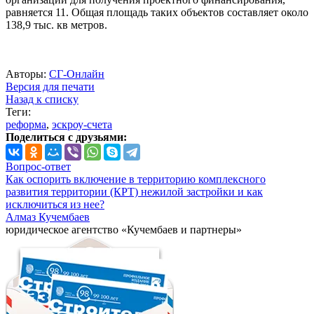
равняется 11. Общая площадь таких объектов составляет около
138,9 тыс. кв метров.
Авторы:
СГ-Онлайн
Версия для печати
Назад к списку
Теги:
реформа
,
эскроу-счета
Поделиться с друзьями:
Вопрос-ответ
Как оспорить включение в территорию комплексного
развития территории (КРТ) нежилой застройки и как
исключиться из нее?
Алмаз Кучембаев
юридическое агентство «Кучембаев и партнеры»