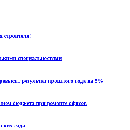
я строителя!
лькими специальностями
превысит результат прошлого года на 5%
ием бюджета при ремонте офисов
тских сада