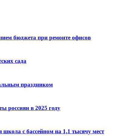
ием бюджета при ремонте офисов
тских сада
нальным праздником
ы россиян в 2025 году
 школа с бассейном на 1,1 тысячу мест