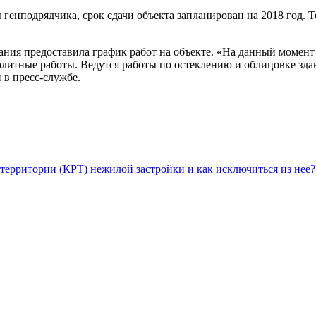
 генподрядчика, срок сдачи объекта запланирован на 2018 год.
ания предоставила график работ на объекте. «На данный момент
итные работы. Ведутся работы по остеклению и облицовке здани
 в пресс-службе.
территории (КРТ) нежилой застройки и как исключиться из нее?