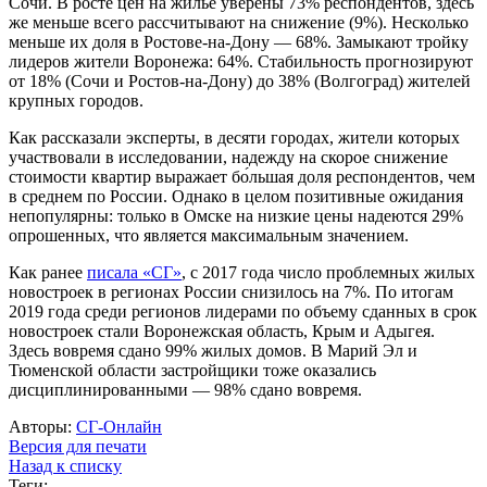
Сочи. В росте цен на жилье уверены 73% респондентов, здесь
же меньше всего рассчитывают на снижение (9%). Несколько
меньше их доля в Ростове-на-Дону — 68%. Замыкают тройку
лидеров жители Воронежа: 64%. Стабильность прогнозируют
от 18% (Сочи и Ростов-на-Дону) до 38% (Волгоград) жителей
крупных городов.
Как рассказали эксперты, в десяти городах, жители которых
участвовали в исследовании, надежду на скорое снижение
стоимости квартир выражает бо́льшая доля респондентов, чем
в среднем по России. Однако в целом позитивные ожидания
непопулярны: только в Омске на низкие цены надеются 29%
опрошенных, что является максимальным значением.
Как ранее
писала «СГ»
, с 2017 года число проблемных жилых
новостроек в регионах России снизилось на 7%. По итогам
2019 года среди регионов лидерами по объему сданных в срок
новостроек стали Воронежская область, Крым и Адыгея.
Здесь вовремя сдано 99% жилых домов. В Марий Эл и
Тюменской области застройщики тоже оказались
дисциплинированными — 98% сдано вовремя.
Авторы:
СГ-Онлайн
Версия для печати
Назад к списку
Теги: