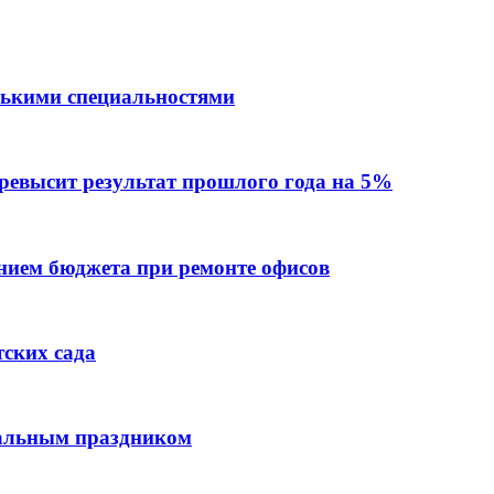
лькими специальностями
превысит результат прошлого года на 5%
ием бюджета при ремонте офисов
тских сада
нальным праздником