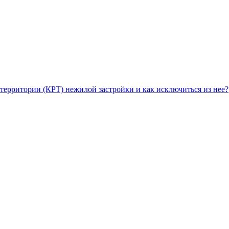
территории (КРТ) нежилой застройки и как исключиться из нее?