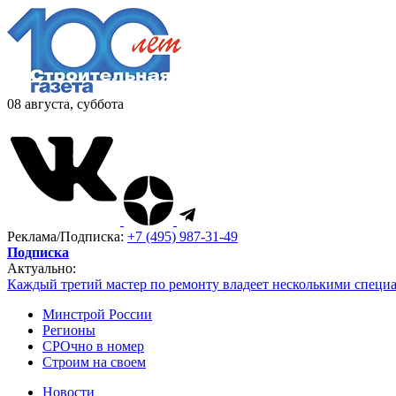
08 августа, суббота
Реклама/Подписка:
+7 (495) 987-31-49
Подписка
Актуально:
Каждый третий мастер по ремонту владеет несколькими специ
Минстрой России
Регионы
СРОчно в номер
Строим на своем
Новости