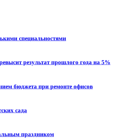
лькими специальностями
превысит результат прошлого года на 5%
ием бюджета при ремонте офисов
тских сада
нальным праздником