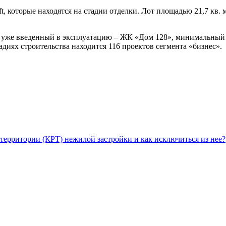
которые находятся на стадии отделки. Лот площадью 21,7 кв. ме
, уже введенный в эксплуатацию – ЖК «Дом 128», минимальный 
диях строительства находится 116 проектов сегмента «бизнес».
территории (КРТ) нежилой застройки и как исключиться из нее?