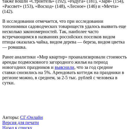
также вошли «Строитель» (192), «Радуга» (181), «Заря» (154),
«Рассвет» (153), «Восход» (148), «Лесное» (146) и «Мечта»
(142).
В исследовании отмечается, что при исследовании
топонимики садоводческих товариществ удалось выявить еще
несколько закономерностей. Так, наиболее часто
встречающимся в названиях российских поселков видом
птицы оказалась чайка, видом дерева — береза, видом цветка
— ромашка.
Ранее аналитики «Мир квартир» проанализировали стоимость
аренды подмосковного загородного жилья на период
новогодних праздников и
выяснили
, что за год средние
ставки снизились на 5%. Арендовать коттедж на праздники в
регионе можно, в среднем, за 2-5 тыс. рублей с человека в
сутки.
Авторы:
СГ-Онлайн
Версия для печати
Назад к списку