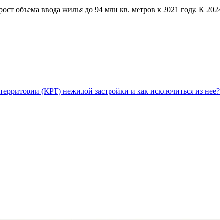
т объема ввода жилья до 94 млн кв. метров к 2021 году. К 2024
территории (КРТ) нежилой застройки и как исключиться из нее?