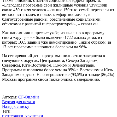
Также чиновник отметил социальный эффект проекта.
«Благодаря программе свои жилищные условия улучшили
около 450 тысяч человек – свыше 150 тыс. семей переехали из
ветхих пятиэтажек в новое, комфортное жилье, в
благоустроенные районы, обеспеченные социальными
объектами с развитой инфраструктурой», – сказал он.
Как напомнили в пресс-службе, изначально в программу
сноса «хрущевок» было включено 1722 жилых дома, из
которых 1665 зданий уже демонтировано. Таким образом, за
17 лет программа выполнена более чем на 96%.
На сегодняшний день программа полностью завершена в
следующих округах: Центральном, Северо-Западном,
Северном, Юго-Восточном, Южном и Зеленограде.
Программа выполнена более чем на 95% в Восточном и Юго-
Западном округах. На северо-востоке (93,5%) и западе (86,4%)
Москвы программа сноса также близка к завершению.
Авторы:
СГ-Онлайн
Версия для печати
Назад к списку
Теги:
пятиэтажки
,
хрущевки