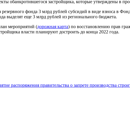
бъекты обанкротившегося застройщика, которые утверждены в пр
резервного фонда 3 млрд рублей субсидий в виде взноса в Фонд
ода выделят еще 3 млрд рублей из регионального бюджета.
план мероприятий (
дорожная карта
) по восстановлению прав гра
стройщика власти планируют достроить до конца 2022 года.
нятие распоряжения правительства о запрете производства стро