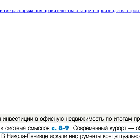
нятие распоряжения правительства о запрете производства стро