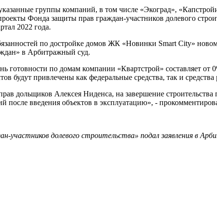
 указанные группы компаний, в том числе «Экоград», «Капстро
оекты Фонда защиты прав граждан-участников долевого строите
ртал 2022 года.
обязанностей по достройке домов ЖК «Новинки Smart City» ново
ждан» в Арбитражный суд.
 готовности по домам компании «Квартстрой» составляет от 0%
тов будут привлечены как федеральные средства, так и средства
рав дольщиков Алексея Ниденса, на завершение строительства по
й после введения объектов в эксплуатацию», - прокомментирова
н-участников долевого строительства» подал заявления в Арб