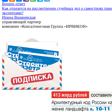
Вопрос-ответ
Как отразится на рассмотрении судебных дел о самостроях при
экспертами?
Ирина Вишневская
управляющий партнер
компании «Консалтинговая Группа «ИРВИКОН»