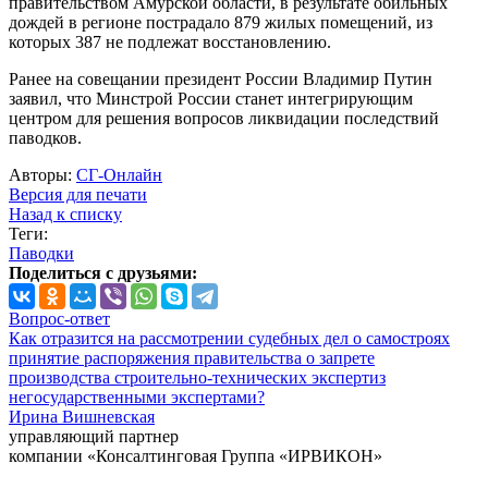
правительством Амурской области, в результате обильных
дождей в регионе пострадало 879 жилых помещений, из
которых 387 не подлежат восстановлению.
Ранее на совещании президент России Владимир Путин
заявил, что Минстрой России станет интегрирующим
центром для решения вопросов ликвидации последствий
паводков.
Авторы:
СГ-Онлайн
Версия для печати
Назад к списку
Теги:
Паводки
Поделиться с друзьями:
Вопрос-ответ
Как отразится на рассмотрении судебных дел о самостроях
принятие распоряжения правительства о запрете
производства строительно-технических экспертиз
негосударственными экспертами?
Ирина Вишневская
управляющий партнер
компании «Консалтинговая Группа «ИРВИКОН»