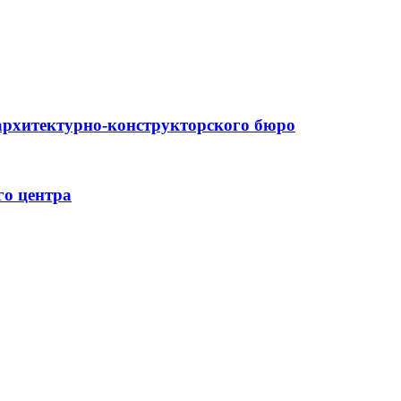
архитектурно-конструкторского бюро
го центра