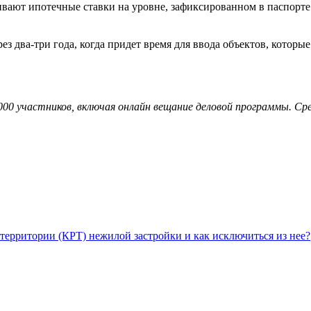
вают ипотечные ставки на уровне, зафиксированном в паспорте 
з два-три года, когда придет время для ввода объектов, которые
00 участников, включая онлайн вещание деловой программы. Сре
территории (КРТ) нежилой застройки и как исключиться из нее?