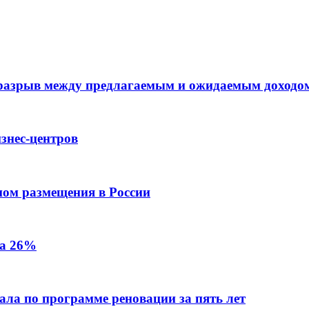
 разрыв между предлагаемым и ожидаемым доходо
знес-центров
пом размещения в России
на 26%
ала по программе реновации за пять лет