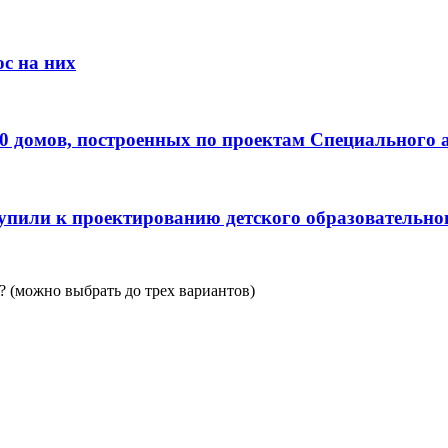
с на них
0 домов, построенных по проектам Специального 
пили к проектированию детского образовательно
 (можно выбрать до трех вариантов)