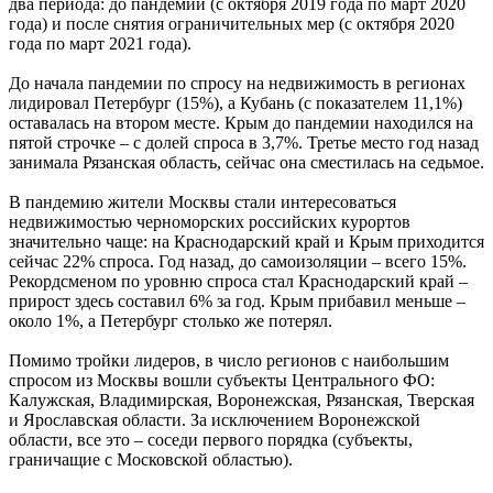
два периода: до пандемии (с октября 2019 года по март 2020
года) и после снятия ограничительных мер (с октября 2020
года по март 2021 года).
До начала пандемии по спросу на недвижимость в регионах
лидировал Петербург (15%), а Кубань (с показателем 11,1%)
оставалась на втором месте. Крым до пандемии находился на
пятой строчке – с долей спроса в 3,7%. Третье место год назад
занимала Рязанская область, сейчас она сместилась на седьмое.
В пандемию жители Москвы стали интересоваться
недвижимостью черноморских российских курортов
значительно чаще: на Краснодарский край и Крым приходится
сейчас 22% спроса. Год назад, до самоизоляции – всего 15%.
Рекордсменом по уровню спроса стал Краснодарский край –
прирост здесь составил 6% за год. Крым прибавил меньше –
около 1%, а Петербург столько же потерял.
Помимо тройки лидеров, в число регионов с наибольшим
спросом из Москвы вошли субъекты Центрального ФО:
Калужская, Владимирская, Воронежская, Рязанская, Тверская
и Ярославская области. За исключением Воронежской
области, все это – соседи первого порядка (субъекты,
граничащие с Московской областью).