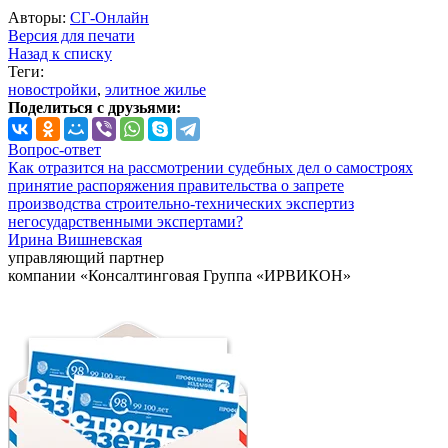
Авторы:
СГ-Онлайн
Версия для печати
Назад к списку
Теги:
новостройки
,
элитное жилье
Поделиться с друзьями:
Вопрос-ответ
Как отразится на рассмотрении судебных дел о самостроях
принятие распоряжения правительства о запрете
производства строительно-технических экспертиз
негосударственными экспертами?
Ирина Вишневская
управляющий партнер
компании «Консалтинговая Группа «ИРВИКОН»