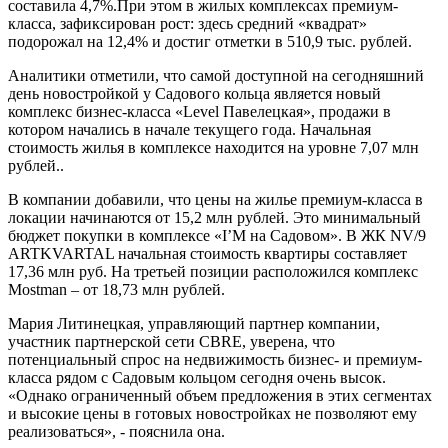
составила 4,7%.При этом в жилых комплексах премиум-
класса, зафиксирован рост: здесь средний «квадрат»
подорожал на 12,4% и достиг отметки в 510,9 тыс. рублей.
Аналитики отметили, что самой доступной на сегодняшний
день новостройкой у Садового кольца является новый
комплекс бизнес-класса «Level Павелецкая», продажи в
котором начались в начале текущего года. Начальная
стоимость жилья в комплексе находится на уровне 7,07 млн
рублей..
В компании добавили, что цены на жилье премиум-класса в
локации начинаются от 15,2 млн рублей. Это минимальный
бюджет покупки в комплексе «I’M на Садовом». В ЖК NV/9
ARTKVARTAL начальная стоимость квартиры составляет
17,36 млн руб. На третьей позиции расположился комплекс
Mostman – от 18,73 млн рублей.
Мария Литинецкая, управляющий партнер компании,
участник партнерской сети CBRE, уверена, что
потенциальный спрос на недвижимость бизнес- и премиум-
класса рядом с Садовым кольцом сегодня очень высок.
«Однако ограниченный объем предложения в этих сегментах
и высокие цены в готовых новостройках не позволяют ему
реализоваться», - пояснила она.