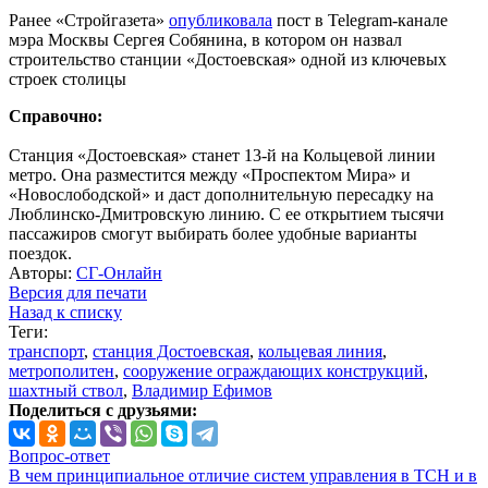
Ранее «Стройгазета»
опубликовала
пост в Telegram-канале
мэра Москвы Сергея Собянина, в котором он назвал
строительство станции «Достоевская» одной из ключевых
строек столицы
Справочно:
Станция «Достоевская» станет 13-й на Кольцевой линии
метро. Она разместится между «Проспектом Мира» и
«Новослободской» и даст дополнительную пересадку на
Люблинско-Дмитровскую линию. С ее открытием тысячи
пассажиров смогут выбирать более удобные варианты
поездок.
Авторы:
СГ-Онлайн
Версия для печати
Назад к списку
Теги:
транспорт
,
станция Достоевская
,
кольцевая линия
,
метрополитен
,
сооружение ограждающих конструкций
,
шахтный ствол
,
Владимир Ефимов
Поделиться с друзьями:
Вопрос-ответ
В чем принципиальное отличие систем управления в ТСН и в