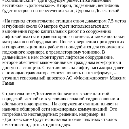
«Олимпийский», где в будущем разместится наземный
вестибюль «Достоевской». Второй, подземный, вестибюль
будет построен на пересечении улиц Дурова и Делегатской.
«На период строительства станции ствол диаметром 7,5 метра
и глубиной около 60 метров будет использоваться для
выполнения горно-капитальных работ по сооружению
лифтовой шахты и траволаторного тоннеля, а также доставки
материалов и оборудования. После завершения проходческих
и гидроизоляционных работ он понадобится для сооружения
подходного коридора к траволаторному тоннелю. В
дальнейшем в нем смонтируют лифтовое оборудование,
которое обеспечит маломобильным гражданам комфортный
доступ на станцию. Спустившись на лифте, пассажиры далее
с помощью траволатора смогут попасть на платформу», –
уточнил генеральный директор АО «Мосинжпроект» Максим
Гаман.
Строительство «Достоевской» ведется в зоне плотной
городской застройки в условиях сложной гидрогеологии и
обильного водопритока. На сооружение станции влияет и
наличие обширной сети инженерных коммуникаций. Это
потребовало нестандартных решений, например, на
«Достоевской» будут использовать семь шахтных стволов
вместно стандартных одного-двух.