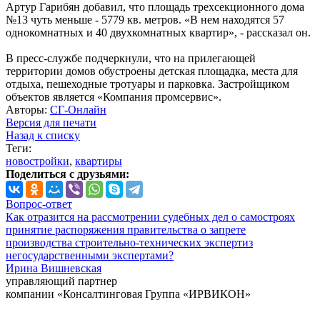
Артур Гарибян добавил, что площадь трехсекционного дома
№13 чуть меньше - 5779 кв. метров. «В нем находятся 57
однокомнатных и 40 двухкомнатных квартир», - рассказал он.
В пресс-службе подчеркнули, что на прилегающей
территории домов обустроены детская площадка, места для
отдыха, пешеходные тротуары и парковка. Застройщиком
объектов является «Компания промсервис».
Авторы:
СГ-Онлайн
Версия для печати
Назад к списку
Теги:
новостройки
,
квартиры
Поделиться с друзьями:
Вопрос-ответ
Как отразится на рассмотрении судебных дел о самостроях
принятие распоряжения правительства о запрете
производства строительно-технических экспертиз
негосударственными экспертами?
Ирина Вишневская
управляющий партнер
компании «Консалтинговая Группа «ИРВИКОН»